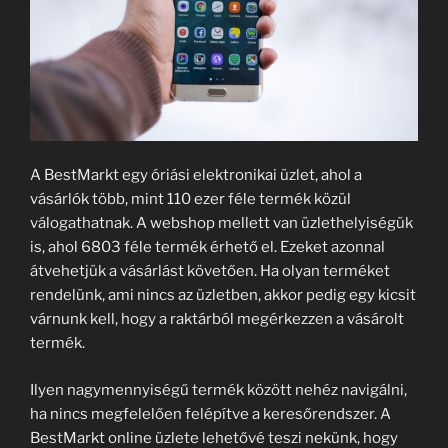
A BestMarkt egy óriási elektronikai üzlet, ahol a
vásárlók több, mint 110 ezer féle termék közül
válogathatnak. A webshop mellett van üzlethelyiségük
is, ahol 6803 féle termék érhető el. Ezeket azonnal
átvehetjük a vásárlást követően. Ha olyan terméket
rendelünk, ami nincs az üzletben, akkor pedig egy kicsit
várnunk kell, hogy a raktárból megérkezzen a vásárolt
termék.
Ilyen nagymennyiségű termék között nehéz navigálni,
ha nincs megfelelően felépítve a keresőrendszer. A
BestMarkt online üzlete lehetővé teszi nekünk, hogy