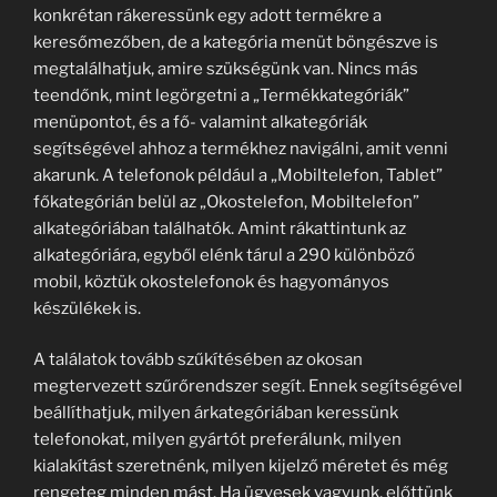
konkrétan rákeressünk egy adott termékre a
keresőmezőben, de a kategória menüt böngészve is
megtalálhatjuk, amire szükségünk van. Nincs más
teendőnk, mint legörgetni a „Termékkategóriák”
menüpontot, és a fő- valamint alkategóriák
segítségével ahhoz a termékhez navigálni, amit venni
akarunk. A telefonok például a „Mobiltelefon, Tablet”
főkategórián belül az „Okostelefon, Mobiltelefon”
alkategóriában találhatók. Amint rákattintunk az
alkategóriára, egyből elénk tárul a 290 különböző
mobil, köztük okostelefonok és hagyományos
készülékek is.
A találatok tovább szűkítésében az okosan
megtervezett szűrőrendszer segít. Ennek segítségével
beállíthatjuk, milyen árkategóriában keressünk
telefonokat, milyen gyártót preferálunk, milyen
kialakítást szeretnénk, milyen kijelző méretet és még
rengeteg minden mást. Ha ügyesek vagyunk, előttünk