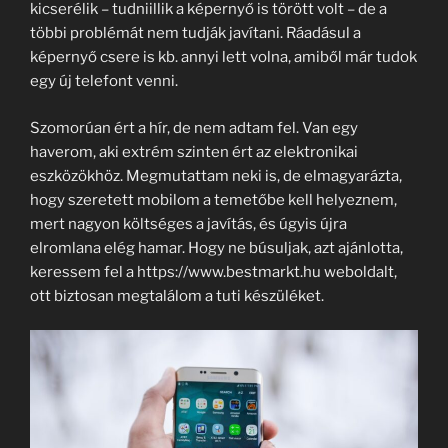
kicserélik – tudniillik a képernyő is törött volt – de a
többi problémát nem tudják javítani. Ráadásul a
képernyő csere is kb. annyi lett volna, amiből már tudok
egy új telefont venni.
Szomorúan ért a hír, de nem adtam fel. Van egy
haverom, aki extrém szinten ért az elektronikai
eszközökhöz. Megmutattam neki is, de elmagyarázta,
hogy szeretett mobilom a temetőbe kell helyeznem,
mert nagyon költséges a javítás, és úgyis újra
elromlana elég hamar. Hogy ne búsuljak, azt ajánlotta,
keressem fel a https://www.bestmarkt.hu weboldalt,
ott biztosan megtalálom a tuti készüléket.