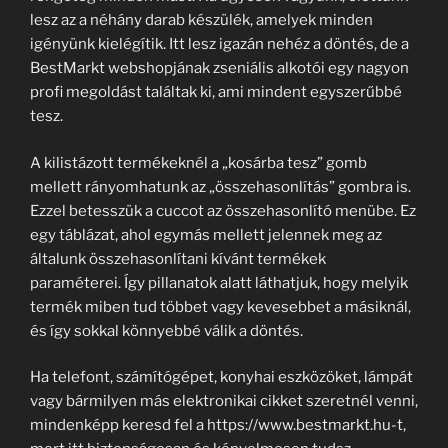
lesz az a néhány darab készülék, amelyek minden
igényünk kielégítik. Itt lesz igazán nehéz a döntés, de a
BestMarkt webshopjának zseniális alkotói egy nagyon
profi megoldást találtak ki, ami mindent egyszerűbbé
tesz.
A kilistázott termékeknél a „kosárba tesz” gomb
mellett rányomhatunk az „összehasonlítás” gombra is.
Ezzel betesszük a cuccot az összehasonlító menübe. Ez
egy táblázat, ahol egymás mellett jelennek meg az
általunk összehasonlítani kívánt termékek
paraméterei. Így pillanatok alatt láthatjuk, hogy melyik
termék miben tud többet vagy kevesebbet a másiknál,
és így sokkal könnyebbé válik a döntés.
Ha telefont, számítógépet, konyhai eszközöket, lámpát
vagy bármilyen más elektronikai cikket szeretnél venni,
mindenképp keresd fel a https://www.bestmarkt.hu-t,