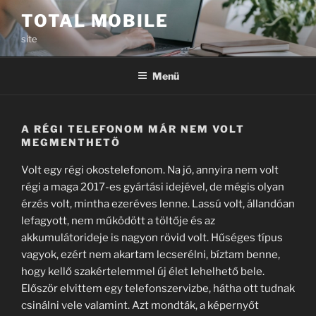
Tartalomhoz
TOTAL MOBILE
site
Menü
A RÉGI TELEFONOM MÁR NEM VOLT
MEGMENTHETŐ
Volt egy régi okostelefonom. Na jó, annyira nem volt
régi a maga 2017-es gyártási idejével, de mégis olyan
érzés volt, mintha ezeréves lenne. Lassú volt, állandóan
lefagyott, nem működött a töltője és az
akkumulátorideje is nagyon rövid volt. Hűséges típus
vagyok, ezért nem akartam lecserélni, bíztam benne,
hogy kellő szakértelemmel új élet lehelhető bele.
Először elvittem egy telefonszervizbe, hátha ott tudnak
csinálni vele valamint. Azt mondták, a képernyőt