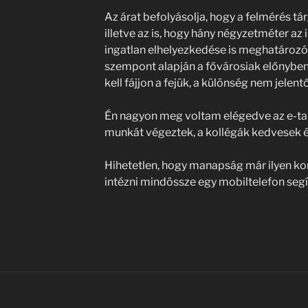
Az árat befolyásolja, hogy a felmérés tár
illetve az is, hogy hány négyzetméter az
ingatlan elhelyezkedése is meghatározó 
szempont alapján a fővárosiak előnyben
kell fájjon a fejük, a különség nem jelentő
Én nagyon meg voltam elégedve az e-tan
munkát végeztek, a kollégák kedvesek és
Hihetetlen, hogy manapság már ilyen ko
intézni mindössze egy mobiltelefon segí