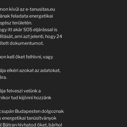
n kívül az e-tanusitas.eu
tának feladata energetikai
gész területén.
gy itt akár SOS eljárással is
ítását, ami azt jelenti, hogy 24
mlített dokumentumot.
on kell őket felhívni, vagy
ja elkéri azokat az adatokat,
ra.
ja felveszi velünk a
mikor tud kijönni hozzánk
m csupán Budapesten dolgoznak
k energetikai tanúsítványok
 Bátran hívhatod őket, bárhol