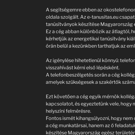
A segítségemre ebben az okostelefonomo
oldala szolgált. Az e-tanusitas.eu csapa
tanúsítványok készítése Magyarország e
Ez a cég abban különbözik az átlagtól, ho
kérhetjük az energetikai tanúsítvány kiáll
órán belül a kezünkben tarthatjuk az e
Az igénylése hihetetlenül könnyű: telefon
visszahívást kérni első lépésként.
A telefonbeszélgetés során a cég kollégá
amelyek szükségesek a szakértők számá
Ezt követően a cég egyik mérnök kollégá
kapcsolatot, és egyeztetünk vele, hogy 
helyszíni felmérésre.
Fontos ismét kihangsúlyozni, hogy ne
a cég munkatársai, hanem az ő feladatu
készítése Magyarország egész területén!