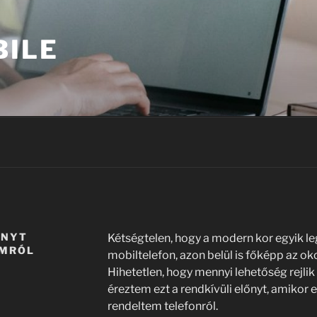
BILE
ÁNYT
Kétségtelen, hogy a modern kor egyik 
OMRÓL
mobiltelefon, azon belül is főképp az ok
Hihetetlen, hogy mennyi lehetőség rejli
éreztem ezt a rendkívüli előnyt, amikor 
rendeltem telefonról.