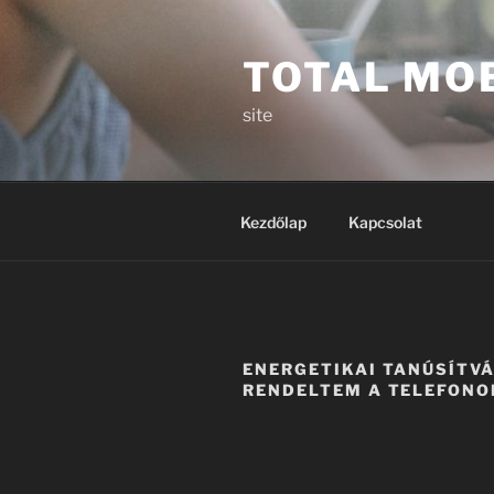
Tartalomhoz
TOTAL MO
site
Kezdőlap
Kapcsolat
ENERGETIKAI TANÚSÍTV
RENDELTEM A TELEFON