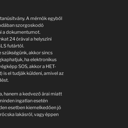
a tanúsítvány. A mérnök egyből
irodában szorgoskodó
eni a dokumentumot.
kat 24 órával a helyszíni
LS futártól.
szükségünk, akkor sincs
gkaphatjuk, ha elektronikus
 végképp SOS, akkor a HET-
 is el tudják küldeni, amivel az
dést.
a, hanem a kedvező árai miatt
minden ingatlan esetén
den esetben kiemelkedően jó
rócska lakásról, vagy éppen