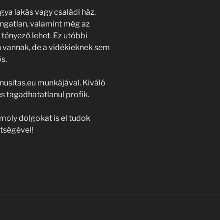
gya lakás vagy családi ház,
 ingatlan, valamint még az
tényező lehet. Ez utóbbi
 vannak, de a vidékieknek sem
s.
usitas.eu munkájával. Kiváló
 tagadhatatlanul profik.
moly dolgokat is el tudok
tségével!