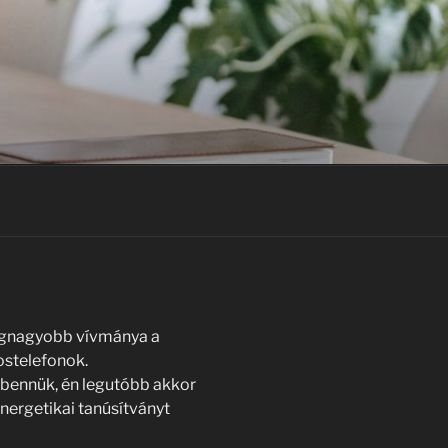
legnagyobb vívmánya a
ostelefonok.
k bennük, én legutóbb akkor
energetikai tanúsítványt