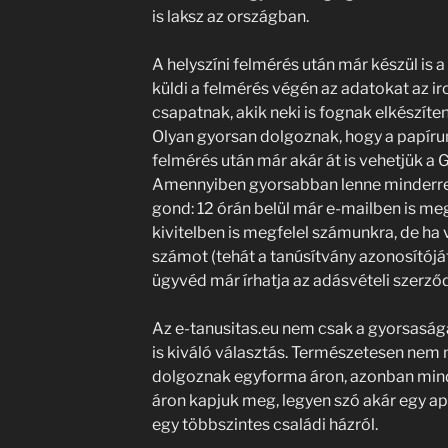
is laksz az országban.
A helyszíni felmérés után már készül is 
küldi a felmérés végén az adatokat az 
csapatnak, akik neki is fognak elkészít
Olyan gyorsan dolgoznak, hogy a papírun
felmérés után már akár át is vehetjük a G
Amennyiben gyorsabban lenne minderre 
gond: 12 órán belül már e-mailben is me
kivitelben is megfelel számunkra, de ha
számot (tehát a tanúsítvány azonosítóját)
ügyvéd már írhatja az adásvételi szerző
Az e-tanusitas.eu nem csak a gyorsaság
is kiváló választás. Természetesen nem 
dolgoznak egyforma áron, azonban min
áron kapjuk meg, legyen szó akár egy ap
egy többszintes családi házról.